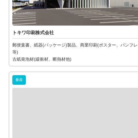
トキワ印刷株式会社
郵便葉書、紙器(パッケージ)製品、商業印刷(ポスター、パンフ
等)
古紙発泡材(緩衝材、断熱材他)
量産