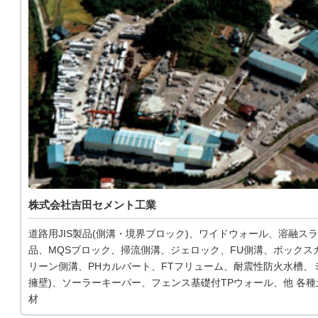
株式会社吉田セメント工業
道路用JIS製品(側溝・境界ブロック)、ワイドウォール、溶融ス
品、MQSブロック、掃流側溝、ジェロック、FU側溝、ボックス
リーン側溝、PHカルバート、FTフリューム、耐震性防火水槽、ミ
擁壁)、ソーラーキーパー、フェンス基礎付TPウォール、他 各
材