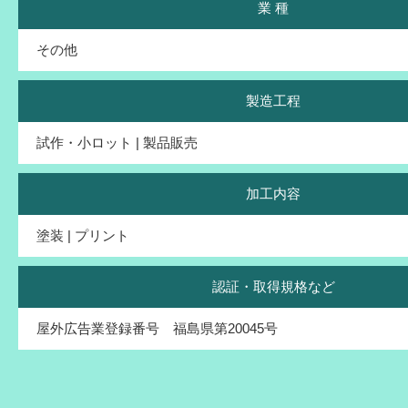
業 種
その他
製造工程
試作・小ロット | 製品販売
加工内容
塗装 | プリント
認証・取得規格など
屋外広告業登録番号 福島県第20045号