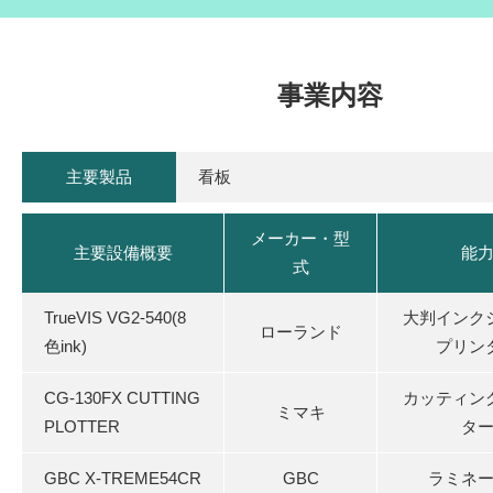
事業内容
主要製品
看板
メーカー・型
主要設備概要
能
式
TrueVIS VG2-540(8
大判インク
ローランド
色ink)
プリン
CG-130FX CUTTING
カッティン
ミマキ
PLOTTER
タ
GBC X-TREME54CR
GBC
ラミネ