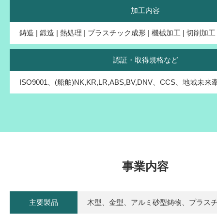
加工内容
鋳造 | 鍛造 | 熱処理 | プラスチック成形 | 機械加工 | 切削加工
認証・取得規格など
ISO9001、(船舶)NK,KR,LR,ABS,BV,DNV、CCS、地域未
事業内容
主要製品
木型、金型、アルミ砂型鋳物、プラス