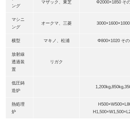
マザック、東芝
Φ2000×1850 そ
ング
マシニ
オークマ、三菱
3000×1600×100
ング
横型
マキノ、松浦
Φ800×1020 そ
放射線
透過装
リガク
置
低圧鋳
1,200kg,850kg,35
造炉
熱処理
H500×W500×L8
炉
H1,500×W1,500×L2