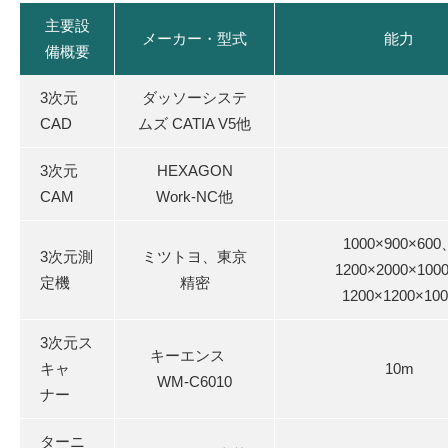
主要設
メーカー・型式
能力
備概要
3次元
ダッソーシステ
CAD
ムズ CATIA V5他
3次元
HEXAGON
CAM
Work-NC他
1000×900×600
3次元測
ミツトヨ、東京
1200×2000×100
定機
精密
1200×1200×100
3次元ス
キーエンス
キャ
10m
WM-C6010
ナー
ターニ