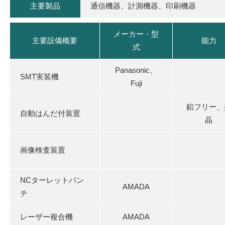
主要製品
通信機器、計測機器、印刷機器
メーカー・型
主要設備概要
能力
式
Panasonic、
SMT実装機
Fuji
鉛フリー、
自動はんだ付装置
晶
画像検査装置
NCターレットパン
AMADA
チ
レーザー複合機
AMADA