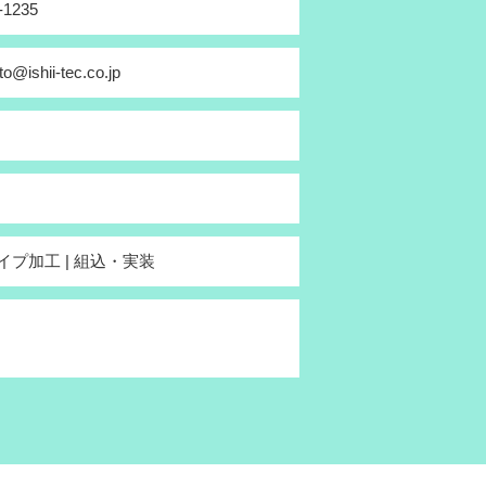
-1235
o@ishii-tec.co.jp
 パイプ加工 | 組込・実装