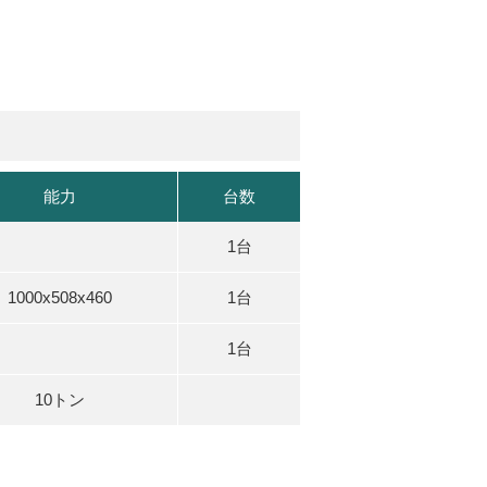
能力
台数
1台
1000x508x460
1台
1台
10トン