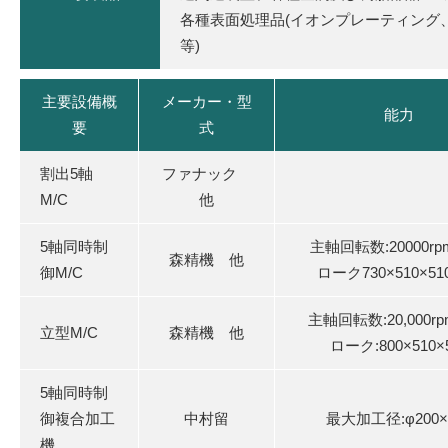
各種表面処理品(イオンプレーティング
等)
主要設備概
メーカー・型
能力
要
式
割出5軸
ファナック
M/C
他
5軸同時制
主軸回転数:20000rp
森精機 他
御M/C
ローク730×510×5
主軸回転数:20,000r
立型M/C
森精機 他
ローク:800×510×
5軸同時制
御複合加工
中村留
最大加工径:φ200×
機