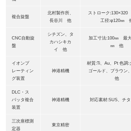
北村製作所、
ストローク:130×32
複合旋盤
長谷川 他
工径:φ120㎜ 
シチズン、タ
CNC自動旋
加工寸法:100㎜ 最大
カハシキカ
盤
㎜ 他
イ 他
イオンプ
材質:Ti、Au、Pt 色調
レーティン
神港精機
ゴールド、ブラウン
グ装置
他
DLC・ス
パッタ複合
神港精機
対応素材:SUS、チ
装置
三次座標測
東京精密
定器