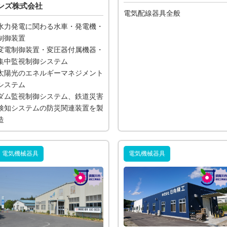
ンズ株式会社
電気配線器具全般
水力発電に関わる水車・発電機・
制御装置
変電制御装置・変圧器付属機器・
集中監視制御システム
太陽光のエネルギーマネジメント
システム
ダム監視制御システム、鉄道災害
検知システムの防災関連装置を製
造
電気機械器具
電気機械器具