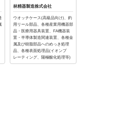
林精器製造株式会社
ウオッチケース(高級品向け)、釣
発
用リール部品、各種産業用機器部
属
品・医療用器具装置、FA機器装
置・半導体製造関連装置、各種金
属及び樹脂部品へのめっき処理
品、各種表面処理品(イオンプ
レーティング、陽極酸化処理等)