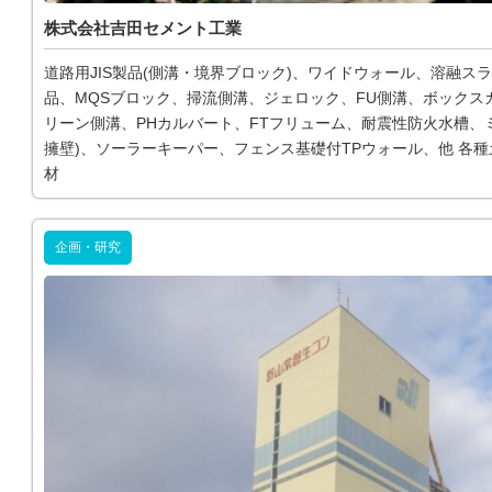
株式会社吉田セメント工業
道路用JIS製品(側溝・境界ブロック)、ワイドウォール、溶融ス
品、MQSブロック、掃流側溝、ジェロック、FU側溝、ボックス
リーン側溝、PHカルバート、FTフリューム、耐震性防火水槽、ミ
擁壁)、ソーラーキーパー、フェンス基礎付TPウォール、他 各
材
企画・研究