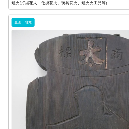
煙火(打揚花火、仕掛花火、玩具花火、煙火火工品等)
企画・研究