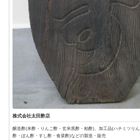
株式会社太田酢店
醸造酢(米酢・りんご酢・玄米黒酢・粕酢)、加工品(ハチミツり
酢・ぽん酢・すし酢・食菜酢)などの製造・販売