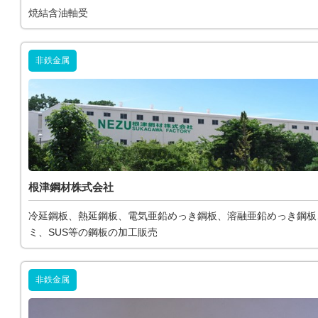
焼結含油軸受
非鉄金属
根津鋼材株式会社
冷延鋼板、熱延鋼板、電気亜鉛めっき鋼板、溶融亜鉛めっき鋼板
ミ、SUS等の鋼板の加工販売
非鉄金属